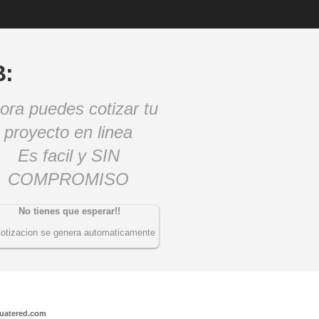
B:
ora puedes cotizar tu
proyecto en linea
Es facil y SIN
COMPROMISO
No tienes que esperar!!
otizacion se genera automaticamente
guatered.com