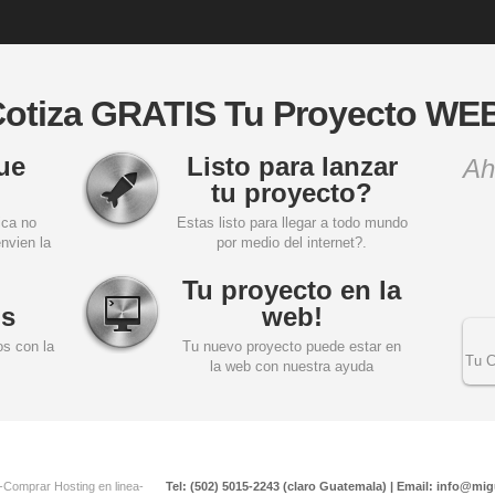
otiza GRATIS Tu Proyecto WE
ue
Listo para lanzar
Ah
tu proyecto?
ica no
Estas listo para llegar a todo mundo
nvien la
por medio del internet?.
Tu proyecto en la
s
web!
s con la
Tu nuevo proyecto puede estar en
Tu C
la web con nuestra ayuda
-Comprar Hosting en linea-
Tel: (502) 5015-2243 (claro Guatemala) | Email: info@mi